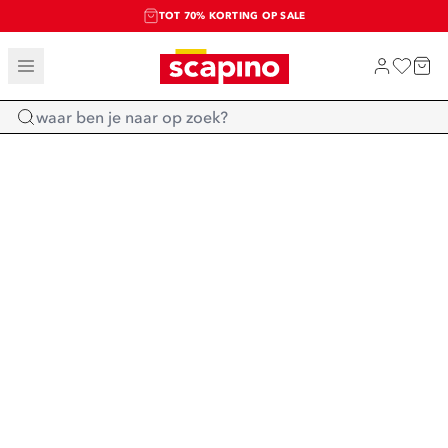
TOT 70% KORTING OP SALE
SALE: LAATSTE KANS!
SHOP NIEUW
Home