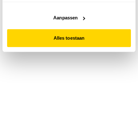
accepteert. Dit doe je door op "Alles toestaan" te klikken.
Liever geen cookies? Hou er dan rekening mee dat de
website niet optimaal functioneert.
Aanpassen
Alles toestaan