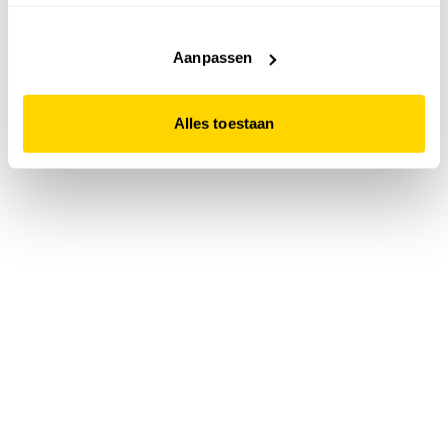
accepteert. Dit doe je door op "Alles toestaan" te klikken.
Liever geen cookies? Hou er dan rekening mee dat de
website niet optimaal functioneert.
Aanpassen
Alles toestaan