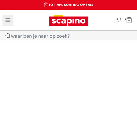
TOT 70% KORTING OP SALE
SALE: LAATSTE KANS!
SHOP NIEUW
Home