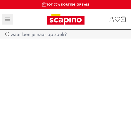
TOT 70% KORTING OP SALE
SALE: LAATSTE KANS!
SHOP NIEUW
Home