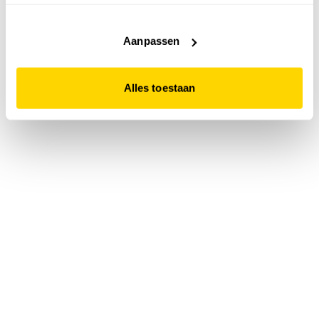
accepteert. Dit doe je door op "Alles toestaan" te klikken.
Liever geen cookies? Hou er dan rekening mee dat de
website niet optimaal functioneert.
Aanpassen
Alles toestaan