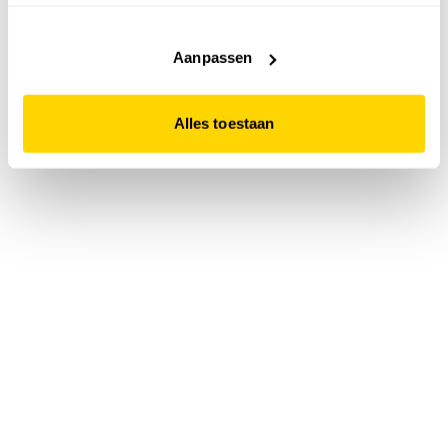
accepteert. Dit doe je door op "Alles toestaan" te klikken.
Liever geen cookies? Hou er dan rekening mee dat de
website niet optimaal functioneert.
Aanpassen
Alles toestaan