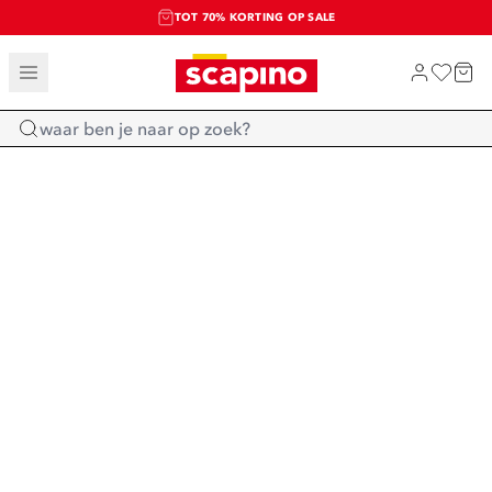
TOT 70% KORTING OP SALE
SALE: LAATSTE KANS!
SHOP NIEUW
Home