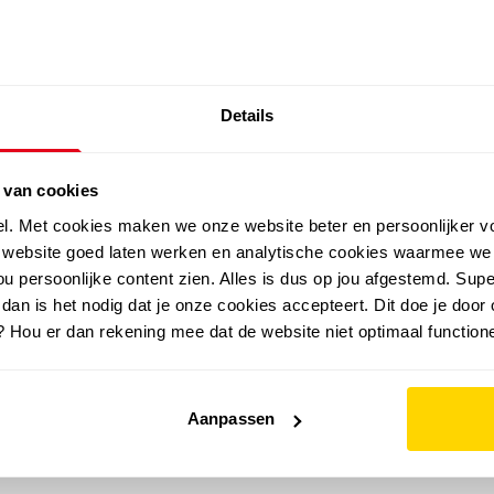
SALE: LAATSTE KANS!
Details
outdoor
zomer
merken
folder
sale
 van cookies
el. Met cookies maken we onze website beter en persoonlijker v
e website goed laten werken en analytische cookies waarmee we
u persoonlijke content zien. Alles is dus op jou afgestemd. Supe
 dan is het nodig dat je onze cookies accepteert. Dit doe je door 
? Hou er dan rekening mee dat de website niet optimaal functione
Aanpassen