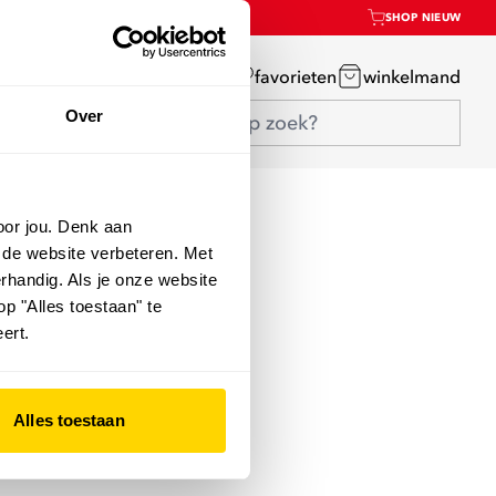
SHOP NIEUW
mijn account
favorieten
winkelmand
Over
oor jou. Denk aan
 de website verbeteren. Met
rhandig. Als je onze website
op "Alles toestaan" te
ert.
Alles toestaan