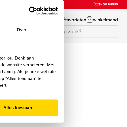
SHOP NIEUW
mijn account
favorieten
winkelmand
Over
oor jou. Denk aan
 de website verbeteren. Met
rhandig. Als je onze website
op "Alles toestaan" te
ert.
Alles toestaan