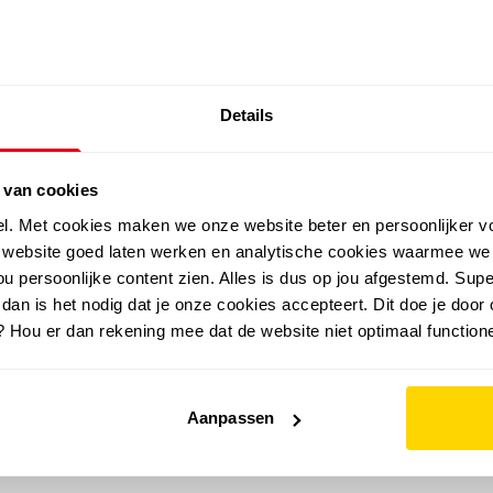
SALE: LAATSTE KANS!
Details
outdoor
zomer
merken
folder
sale
 van cookies
el. Met cookies maken we onze website beter en persoonlijker v
e website goed laten werken en analytische cookies waarmee we
u persoonlijke content zien. Alles is dus op jou afgestemd. Supe
 dan is het nodig dat je onze cookies accepteert. Dit doe je door 
? Hou er dan rekening mee dat de website niet optimaal functione
Aanpassen