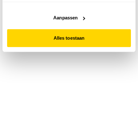
accepteert. Dit doe je door op "Alles toestaan" te klikken.
Liever geen cookies? Hou er dan rekening mee dat de
website niet optimaal functioneert.
Aanpassen
Alles toestaan