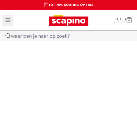
TOT 70% KORTING OP SALE
SALE: LAATSTE KANS!
SHOP NIEUW
Home