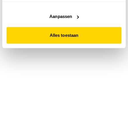
accepteert. Dit doe je door op "Alles toestaan" te klikken.
Liever geen cookies? Hou er dan rekening mee dat de
website niet optimaal functioneert.
Aanpassen
Alles toestaan