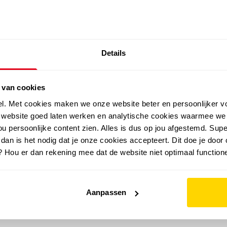
SALE: LAATSTE KANS!
Details
outdoor
zomer
merken
folder
sale
 van cookies
el. Met cookies maken we onze website beter en persoonlijker v
e website goed laten werken en analytische cookies waarmee we
u persoonlijke content zien. Alles is dus op jou afgestemd. Supe
 dan is het nodig dat je onze cookies accepteert. Dit doe je door 
? Hou er dan rekening mee dat de website niet optimaal functione
Aanpassen