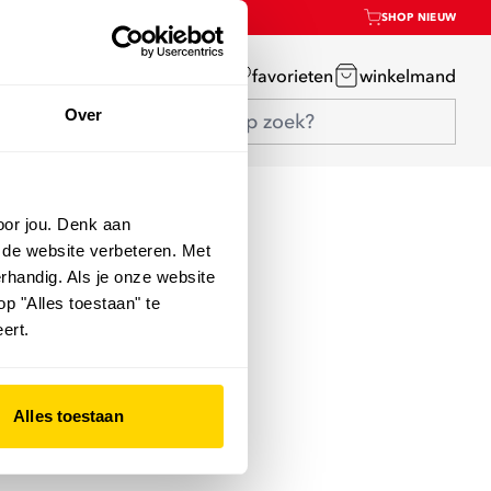
SHOP NIEUW
mijn account
favorieten
winkelmand
Over
oor jou. Denk aan
 de website verbeteren. Met
rhandig. Als je onze website
op "Alles toestaan" te
ert.
Alles toestaan