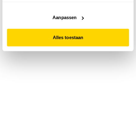
accepteert. Dit doe je door op "Alles toestaan" te klikken.
Liever geen cookies? Hou er dan rekening mee dat de
website niet optimaal functioneert.
Aanpassen
Alles toestaan