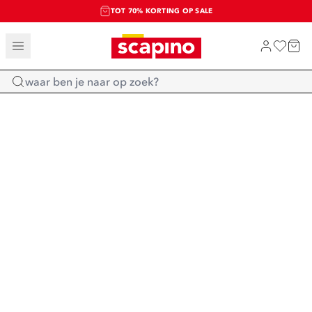
TOT 70% KORTING OP SALE
SALE: LAATSTE KANS!
SHOP NIEUW
Home