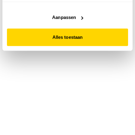
accepteert. Dit doe je door op "Alles toestaan" te klikken.
Liever geen cookies? Hou er dan rekening mee dat de
website niet optimaal functioneert.
Aanpassen
Alles toestaan