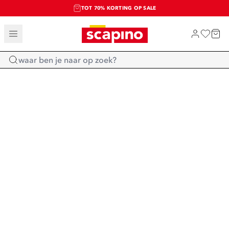
TOT 70% KORTING OP SALE
SALE: LAATSTE KANS!
SHOP NIEUW
Home