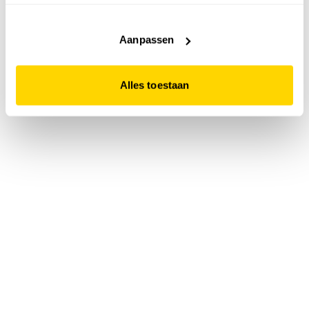
accepteert. Dit doe je door op "Alles toestaan" te klikken.
Liever geen cookies? Hou er dan rekening mee dat de
website niet optimaal functioneert.
Aanpassen
Alles toestaan