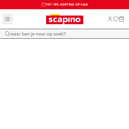
TOT 70% KORTING OP SALE
SALE: LAATSTE KANS!
SHOP NIEUW
Home