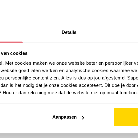
SALE: LAATSTE KANS!
Details
outdoor
zomer
merken
folder
sale
 van cookies
el. Met cookies maken we onze website beter en persoonlijker v
e website goed laten werken en analytische cookies waarmee we
u persoonlijke content zien. Alles is dus op jou afgestemd. Supe
 dan is het nodig dat je onze cookies accepteert. Dit doe je door 
? Hou er dan rekening mee dat de website niet optimaal functione
Aanpassen