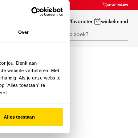
SHOP NIEUW
mijn account
favorieten
winkelmand
Over
oor jou. Denk aan
 de website verbeteren. Met
rhandig. Als je onze website
op "Alles toestaan" te
ert.
Alles toestaan