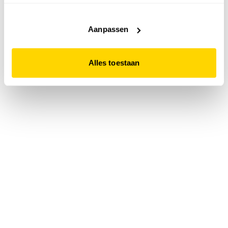
accepteert. Dit doe je door op "Alles toestaan" te klikken.
Liever geen cookies? Hou er dan rekening mee dat de
website niet optimaal functioneert.
Aanpassen
Alles toestaan