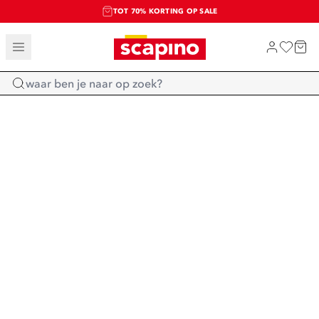
TOT 70% KORTING OP SALE
SALE: LAATSTE KANS!
SHOP NIEUW
Home