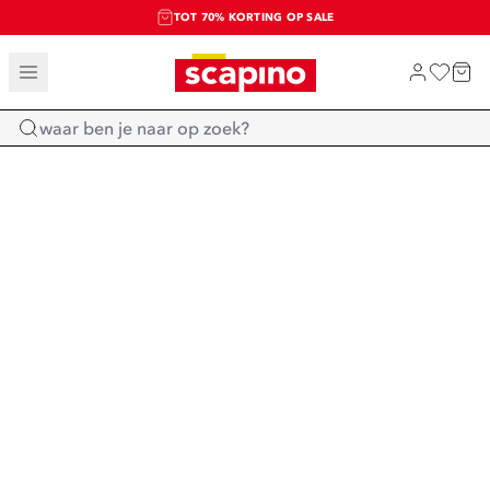
TOT 70% KORTING OP SALE
SALE: LAATSTE KANS!
SHOP NIEUW
Home