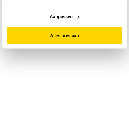
accepteert. Dit doe je door op "Alles toestaan" te klikken.
Liever geen cookies? Hou er dan rekening mee dat de
website niet optimaal functioneert.
Aanpassen
Alles toestaan