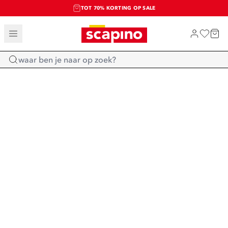
TOT 70% KORTING OP SALE
SALE: LAATSTE KANS!
SHOP NIEUW
Home