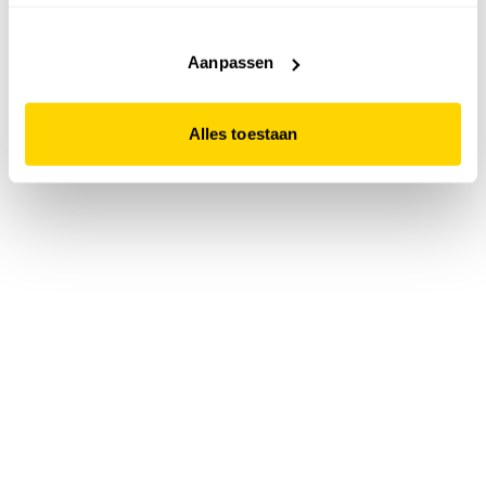
accepteert. Dit doe je door op "Alles toestaan" te klikken.
Liever geen cookies? Hou er dan rekening mee dat de
website niet optimaal functioneert.
Aanpassen
Alles toestaan