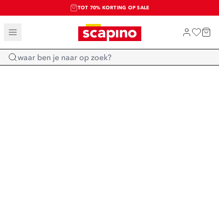
TOT 70% KORTING OP SALE
SALE: LAATSTE KANS!
SHOP NIEUW
Home