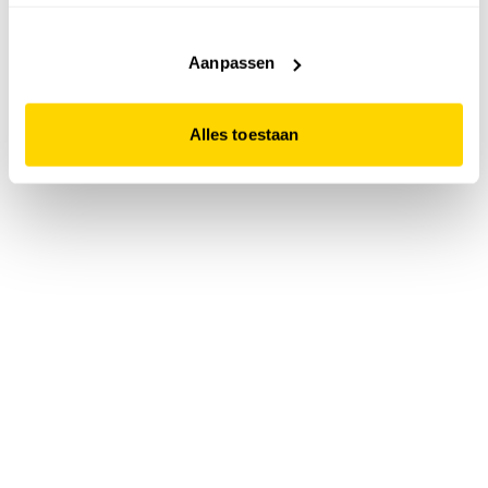
accepteert. Dit doe je door op "Alles toestaan" te klikken.
Liever geen cookies? Hou er dan rekening mee dat de
website niet optimaal functioneert.
Aanpassen
Alles toestaan