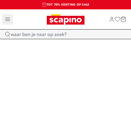
TOT 70% KORTING OP SALE
SALE: LAATSTE KANS!
SHOP NIEUW
Home