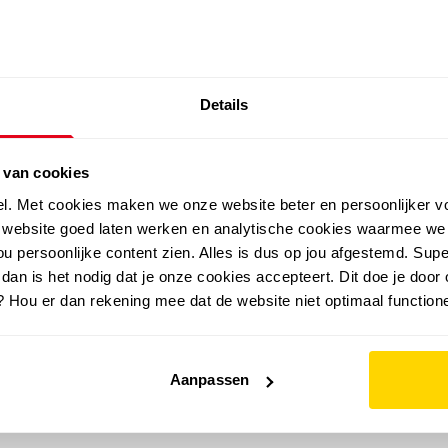
SALE: LAATSTE KANS!
Details
outdoor
zomer
merken
folder
sale
 van cookies
el. Met cookies maken we onze website beter en persoonlijker v
e website goed laten werken en analytische cookies waarmee we
u persoonlijke content zien. Alles is dus op jou afgestemd. Supe
 dan is het nodig dat je onze cookies accepteert. Dit doe je door 
? Hou er dan rekening mee dat de website niet optimaal functione
Aanpassen