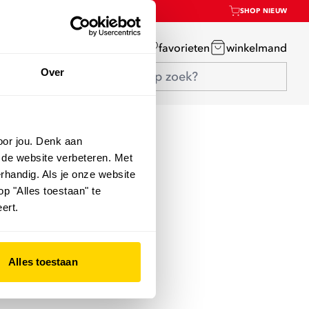
SHOP NIEUW
mijn account
favorieten
winkelmand
Over
oor jou. Denk aan
 de website verbeteren. Met
rhandig. Als je onze website
op "Alles toestaan" te
ert.
Alles toestaan