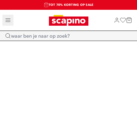
TOT 70% KORTING OP SALE
SALE: LAATSTE KANS!
SHOP NIEUW
Home