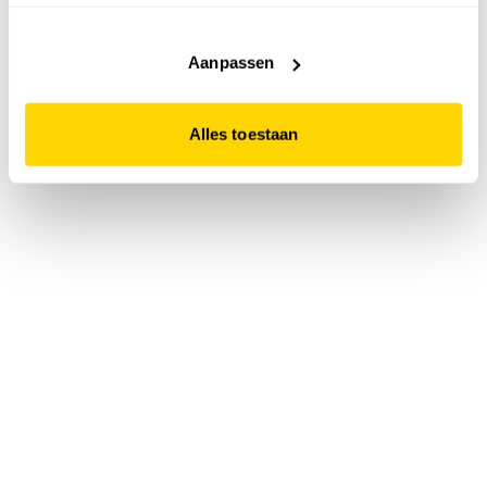
accepteert. Dit doe je door op "Alles toestaan" te klikken.
Liever geen cookies? Hou er dan rekening mee dat de
website niet optimaal functioneert.
Aanpassen
Alles toestaan