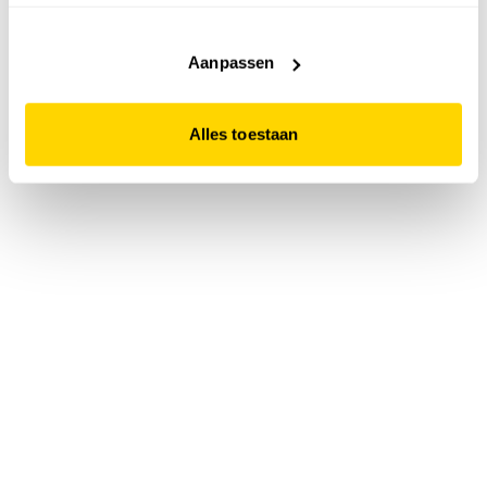
accepteert. Dit doe je door op "Alles toestaan" te klikken.
Liever geen cookies? Hou er dan rekening mee dat de
website niet optimaal functioneert.
Aanpassen
Alles toestaan