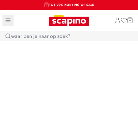
TOT 70% KORTING OP SALE
SALE: LAATSTE KANS!
SHOP NIEUW
Home