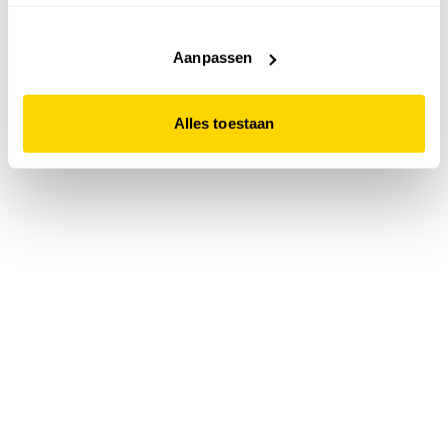
accepteert. Dit doe je door op "Alles toestaan" te klikken.
Liever geen cookies? Hou er dan rekening mee dat de
website niet optimaal functioneert.
Aanpassen
Alles toestaan