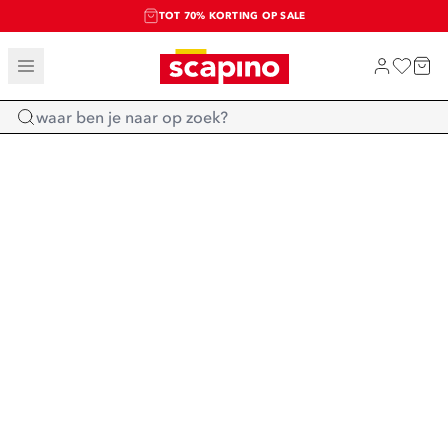
TOT 70% KORTING OP SALE
SALE: LAATSTE KANS!
SHOP NIEUW
Home