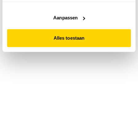
accepteert. Dit doe je door op "Alles toestaan" te klikken.
Liever geen cookies? Hou er dan rekening mee dat de
website niet optimaal functioneert.
Aanpassen
Alles toestaan