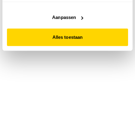
accepteert. Dit doe je door op "Alles toestaan" te klikken.
Liever geen cookies? Hou er dan rekening mee dat de
website niet optimaal functioneert.
Aanpassen
Alles toestaan