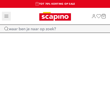
TOT 70% KORTING OP SALE
SALE: LAATSTE KANS!
SHOP NIEUW
Home