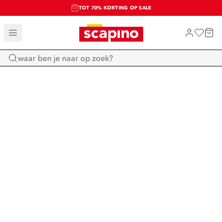
TOT 70% KORTING OP SALE
SALE: LAATSTE KANS!
SHOP NIEUW
Home