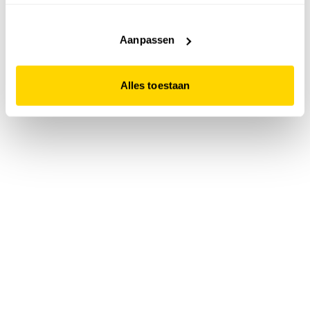
accepteert. Dit doe je door op "Alles toestaan" te klikken.
Liever geen cookies? Hou er dan rekening mee dat de
website niet optimaal functioneert.
Aanpassen
Alles toestaan