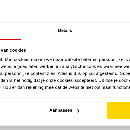
SALE: LAATSTE KANS!
Details
outdoor
zomer
merken
folder
sale
 van cookies
el. Met cookies maken we onze website beter en persoonlijker v
e website goed laten werken en analytische cookies waarmee we
u persoonlijke content zien. Alles is dus op jou afgestemd. Supe
 dan is het nodig dat je onze cookies accepteert. Dit doe je door 
? Hou er dan rekening mee dat de website niet optimaal functione
Aanpassen