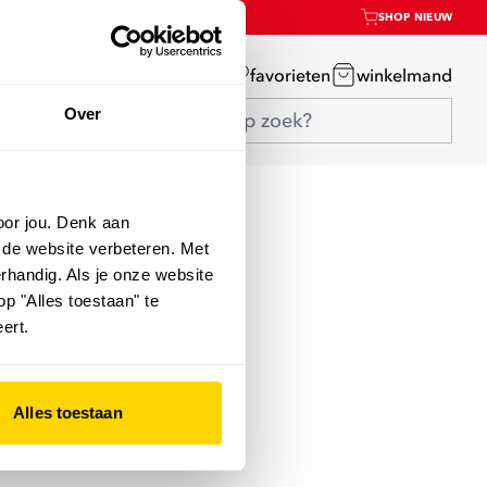
SHOP NIEUW
mijn account
favorieten
winkelmand
Over
oor jou. Denk aan
 de website verbeteren. Met
rhandig. Als je onze website
op "Alles toestaan" te
ert.
Alles toestaan