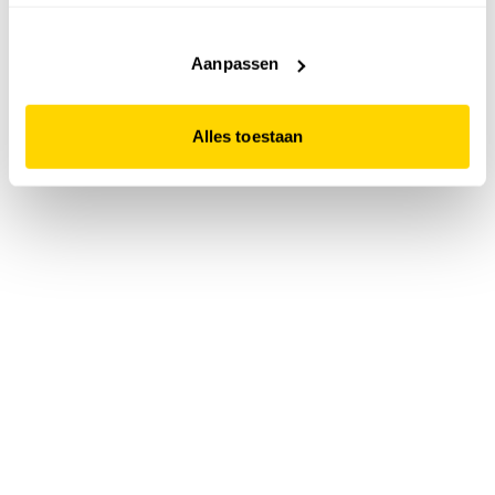
accepteert. Dit doe je door op "Alles toestaan" te klikken.
Liever geen cookies? Hou er dan rekening mee dat de
website niet optimaal functioneert.
Aanpassen
Alles toestaan