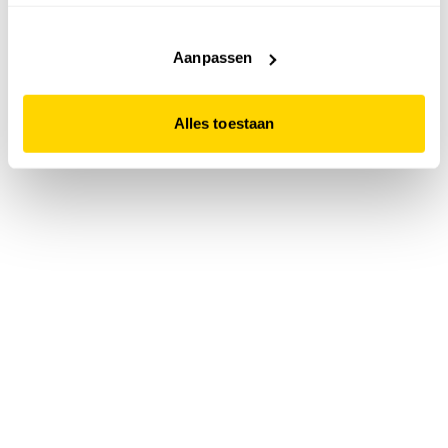
accepteert. Dit doe je door op "Alles toestaan" te klikken.
Liever geen cookies? Hou er dan rekening mee dat de
website niet optimaal functioneert.
Aanpassen
Alles toestaan