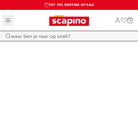
TOT 70% KORTING OP SALE
SALE: LAATSTE KANS!
SHOP NIEUW
Home