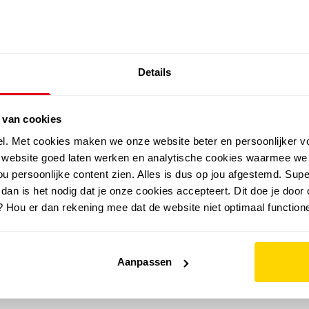
SALE: LAATSTE KANS!
Details
outdoor
zomer
merken
folder
sale
 van cookies
el. Met cookies maken we onze website beter en persoonlijker v
e website goed laten werken en analytische cookies waarmee we
u persoonlijke content zien. Alles is dus op jou afgestemd. Supe
 dan is het nodig dat je onze cookies accepteert. Dit doe je door 
? Hou er dan rekening mee dat de website niet optimaal functione
Aanpassen