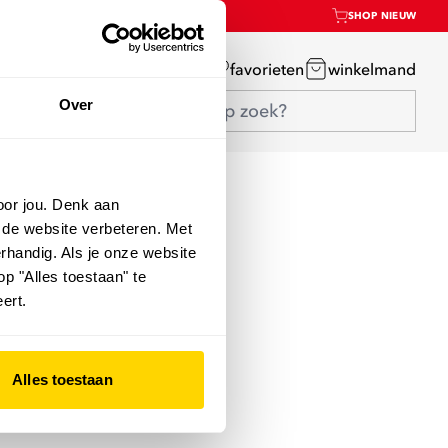
SHOP NIEUW
mijn account
favorieten
winkelmand
Over
oor jou. Denk aan
 de website verbeteren. Met
rhandig. Als je onze website
op "Alles toestaan" te
ert.
Alles toestaan