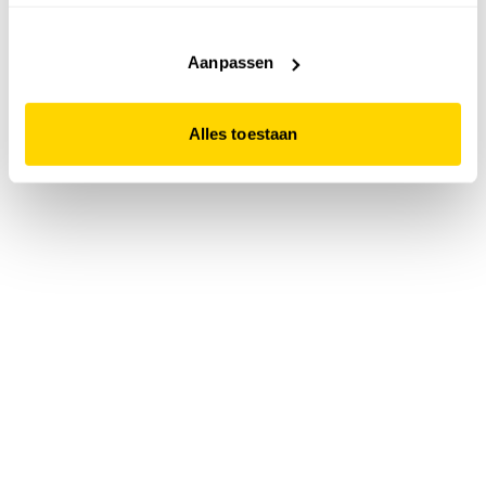
accepteert. Dit doe je door op "Alles toestaan" te klikken.
Liever geen cookies? Hou er dan rekening mee dat de
website niet optimaal functioneert.
Aanpassen
Alles toestaan