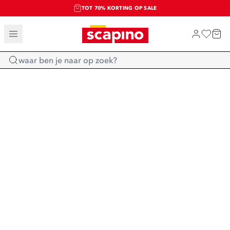
TOT 70% KORTING OP SALE
SALE: LAATSTE KANS!
SHOP NIEUW
Home