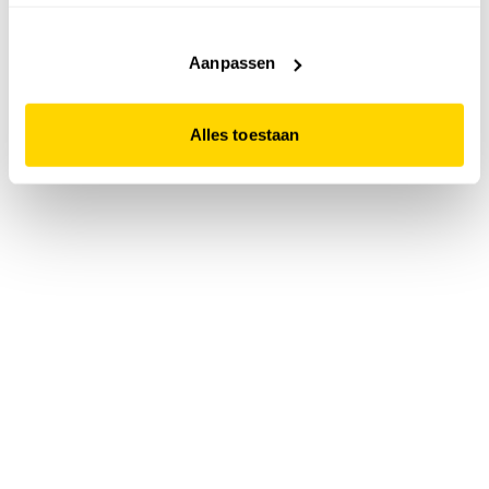
accepteert. Dit doe je door op "Alles toestaan" te klikken.
Liever geen cookies? Hou er dan rekening mee dat de
website niet optimaal functioneert.
Aanpassen
Alles toestaan