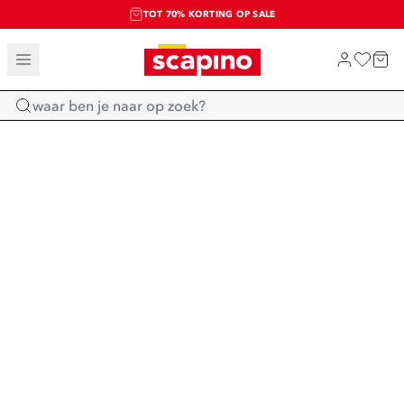
TOT 70% KORTING OP SALE
SALE: LAATSTE KANS!
SHOP NIEUW
Home