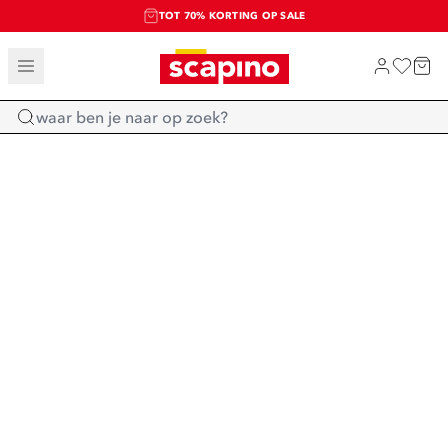
TOT 70% KORTING OP SALE
SALE: LAATSTE KANS!
SHOP NIEUW
Home