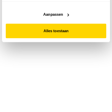
accepteert. Dit doe je door op "Alles toestaan" te klikken.
Liever geen cookies? Hou er dan rekening mee dat de
website niet optimaal functioneert.
Aanpassen
Alles toestaan