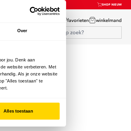
SHOP NIEUW
mijn account
favorieten
winkelmand
Over
oor jou. Denk aan
 de website verbeteren. Met
rhandig. Als je onze website
op "Alles toestaan" te
ert.
Alles toestaan