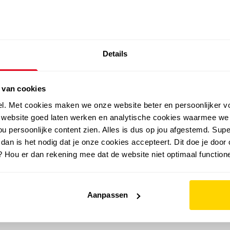
SALE: LAATSTE KANS!
Details
outdoor
zomer
merken
folder
sale
 van cookies
el. Met cookies maken we onze website beter en persoonlijker v
e website goed laten werken en analytische cookies waarmee we
u persoonlijke content zien. Alles is dus op jou afgestemd. Supe
 dan is het nodig dat je onze cookies accepteert. Dit doe je door 
? Hou er dan rekening mee dat de website niet optimaal functione
Aanpassen