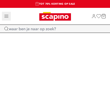
TOT 70% KORTING OP SALE
SALE: LAATSTE KANS!
SHOP NIEUW
Home