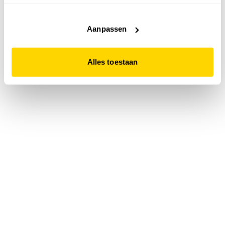
accepteert. Dit doe je door op "Alles toestaan" te klikken.
Liever geen cookies? Hou er dan rekening mee dat de
website niet optimaal functioneert.
Aanpassen
Alles toestaan