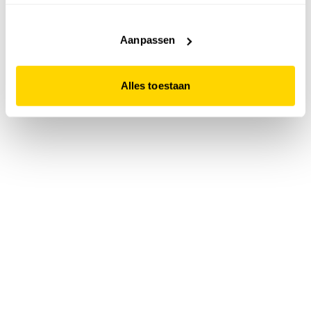
accepteert. Dit doe je door op "Alles toestaan" te klikken.
Liever geen cookies? Hou er dan rekening mee dat de
website niet optimaal functioneert.
Aanpassen
Alles toestaan