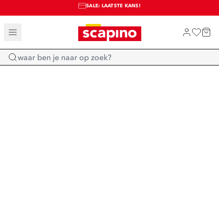
SALE: LAATSTE KANS!
TOT 70% KORTING OP SALE
SHOP NIEUW
Home