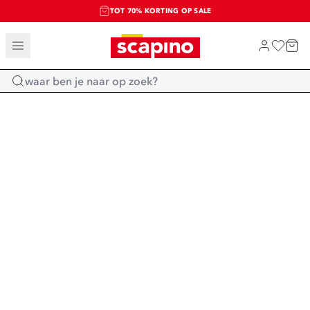
TOT 70% KORTING OP SALE
SALE: LAATSTE KANS!
SHOP NIEUW
Home