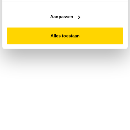
accepteert. Dit doe je door op "Alles toestaan" te klikken.
Liever geen cookies? Hou er dan rekening mee dat de
website niet optimaal functioneert.
Aanpassen
Alles toestaan