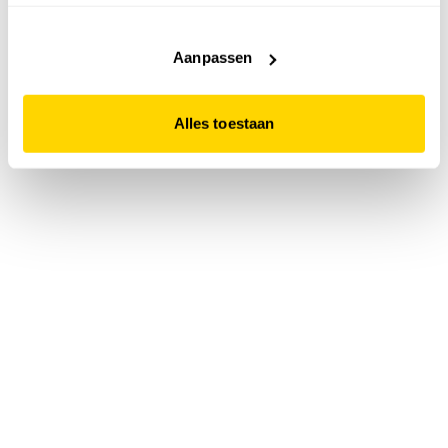
accepteert. Dit doe je door op "Alles toestaan" te klikken.
Liever geen cookies? Hou er dan rekening mee dat de
website niet optimaal functioneert.
Aanpassen
Alles toestaan