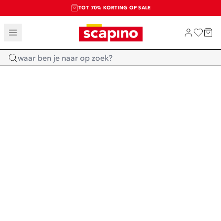
TOT 70% KORTING OP SALE
SALE: LAATSTE KANS!
SHOP NIEUW
Home