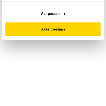
accepteert. Dit doe je door op "Alles toestaan" te klikken.
Liever geen cookies? Hou er dan rekening mee dat de
website niet optimaal functioneert.
Aanpassen
Alles toestaan