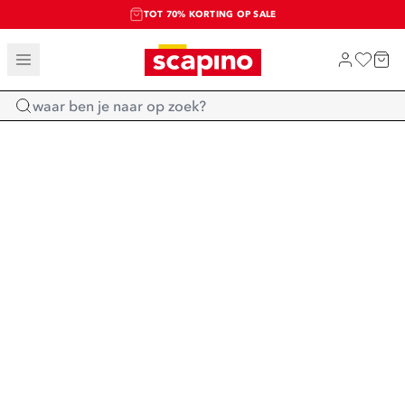
TOT 70% KORTING OP SALE
SALE: LAATSTE KANS!
SHOP NIEUW
Home