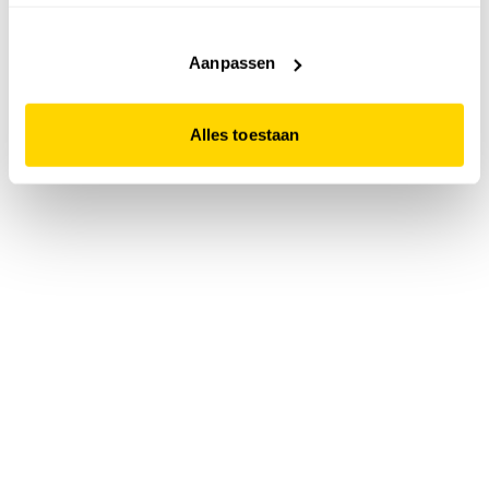
accepteert. Dit doe je door op "Alles toestaan" te klikken.
Liever geen cookies? Hou er dan rekening mee dat de
website niet optimaal functioneert.
Aanpassen
Alles toestaan