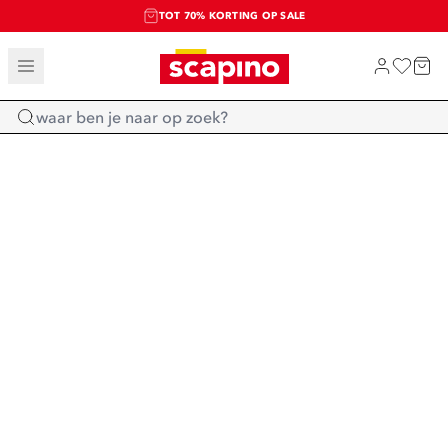
TOT 70% KORTING OP SALE
SALE: LAATSTE KANS!
SHOP NIEUW
Home