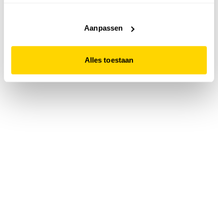
accepteert. Dit doe je door op "Alles toestaan" te klikken.
Liever geen cookies? Hou er dan rekening mee dat de
website niet optimaal functioneert.
Aanpassen
Alles toestaan