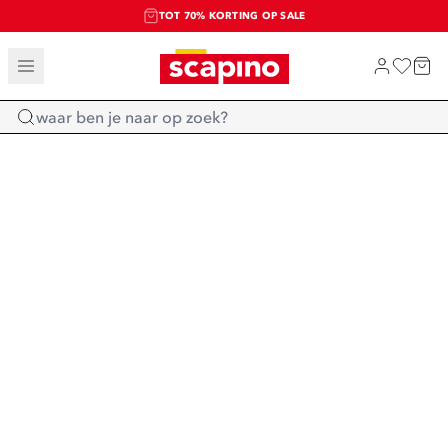
TOT 70% KORTING OP SALE
SALE: LAATSTE KANS!
SHOP NIEUW
Home