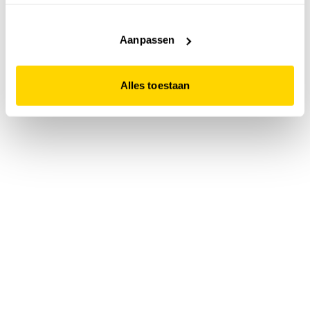
accepteert. Dit doe je door op "Alles toestaan" te klikken.
Liever geen cookies? Hou er dan rekening mee dat de
website niet optimaal functioneert.
Aanpassen
Alles toestaan