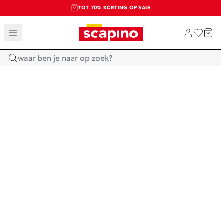
TOT 70% KORTING OP SALE
SALE: LAATSTE KANS!
SHOP NIEUW
Home