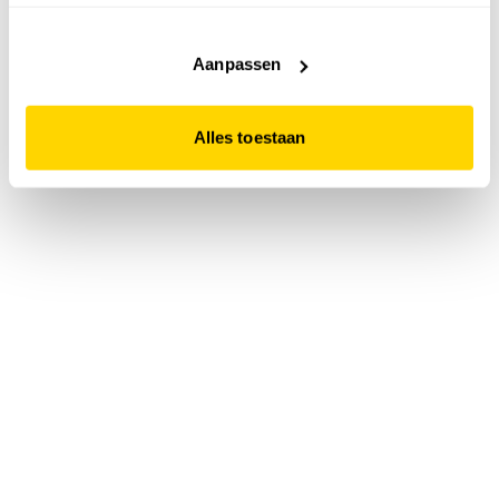
accepteert. Dit doe je door op "Alles toestaan" te klikken.
Liever geen cookies? Hou er dan rekening mee dat de
website niet optimaal functioneert.
Aanpassen
Alles toestaan