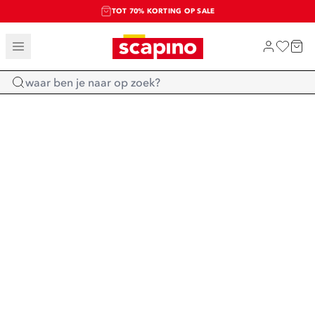
TOT 70% KORTING OP SALE
SALE: LAATSTE KANS!
SHOP NIEUW
Home