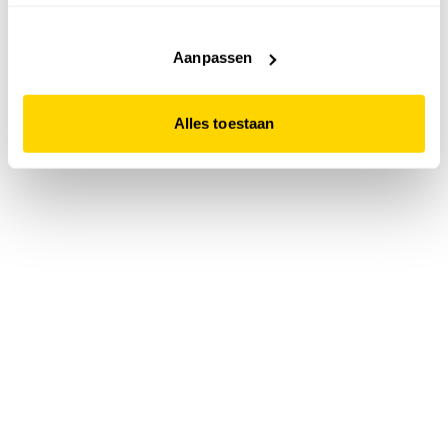
accepteert. Dit doe je door op "Alles toestaan" te klikken.
Liever geen cookies? Hou er dan rekening mee dat de
website niet optimaal functioneert.
Aanpassen
Alles toestaan