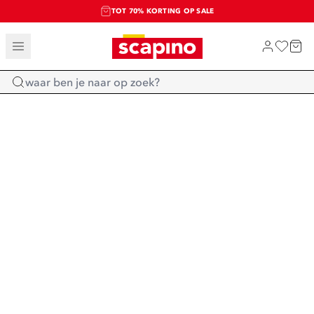
TOT 70% KORTING OP SALE
SALE: LAATSTE KANS!
SHOP NIEUW
Home