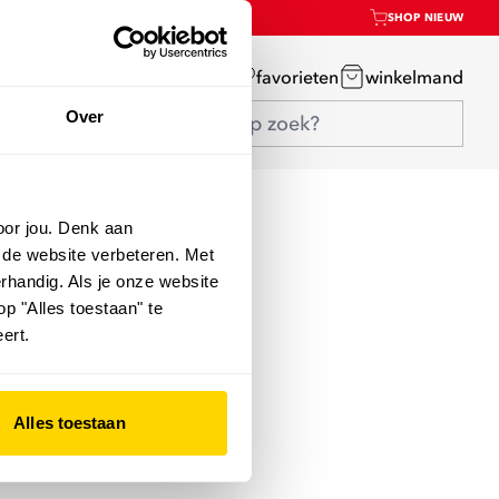
SHOP NIEUW
mijn account
favorieten
winkelmand
Over
oor jou. Denk aan
 de website verbeteren. Met
rhandig. Als je onze website
op "Alles toestaan" te
ert.
Alles toestaan