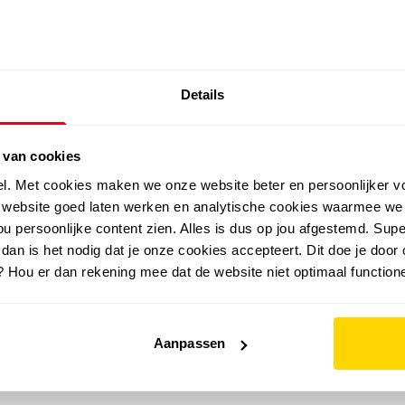
SALE: LAATSTE KANS!
Details
outdoor
zomer
merken
folder
sale
 van cookies
el. Met cookies maken we onze website beter en persoonlijker v
e website goed laten werken en analytische cookies waarmee we
u persoonlijke content zien. Alles is dus op jou afgestemd. Supe
 dan is het nodig dat je onze cookies accepteert. Dit doe je door 
? Hou er dan rekening mee dat de website niet optimaal functione
Aanpassen