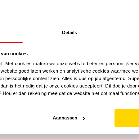
SALE: LAATSTE KANS!
Details
outdoor
zomer
merken
folder
sale
 van cookies
el. Met cookies maken we onze website beter en persoonlijker v
e website goed laten werken en analytische cookies waarmee we
u persoonlijke content zien. Alles is dus op jou afgestemd. Supe
 dan is het nodig dat je onze cookies accepteert. Dit doe je door 
? Hou er dan rekening mee dat de website niet optimaal functione
Aanpassen