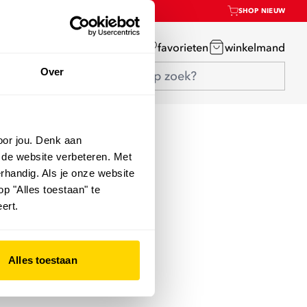
SHOP NIEUW
mijn account
favorieten
winkelmand
Over
oor jou. Denk aan
 de website verbeteren. Met
rhandig. Als je onze website
op "Alles toestaan" te
ert.
Alles toestaan