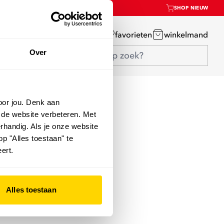
SHOP NIEUW
mijn account
favorieten
winkelmand
Over
oor jou. Denk aan
 de website verbeteren. Met
rhandig. Als je onze website
op "Alles toestaan" te
ert.
Alles toestaan