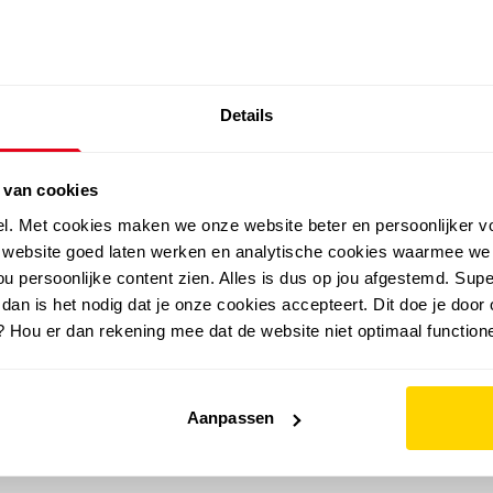
SALE: LAATSTE KANS!
Details
outdoor
zomer
merken
folder
sale
 van cookies
el. Met cookies maken we onze website beter en persoonlijker v
e website goed laten werken en analytische cookies waarmee we
u persoonlijke content zien. Alles is dus op jou afgestemd. Supe
 dan is het nodig dat je onze cookies accepteert. Dit doe je door 
? Hou er dan rekening mee dat de website niet optimaal functione
Aanpassen