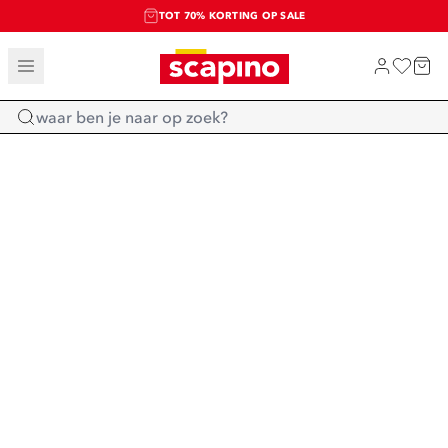
TOT 70% KORTING OP SALE
SALE: LAATSTE KANS!
SHOP NIEUW
Home