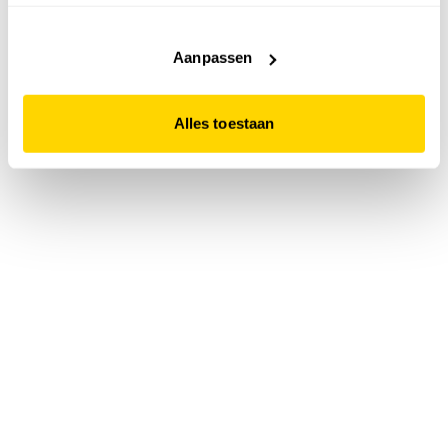
accepteert. Dit doe je door op "Alles toestaan" te klikken.
Liever geen cookies? Hou er dan rekening mee dat de
website niet optimaal functioneert.
Aanpassen
Alles toestaan