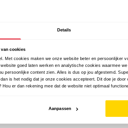
SALE: LAATSTE KANS!
Details
outdoor
zomer
merken
folder
sale
 van cookies
el. Met cookies maken we onze website beter en persoonlijker v
e website goed laten werken en analytische cookies waarmee we
u persoonlijke content zien. Alles is dus op jou afgestemd. Supe
 dan is het nodig dat je onze cookies accepteert. Dit doe je door 
? Hou er dan rekening mee dat de website niet optimaal functione
Aanpassen