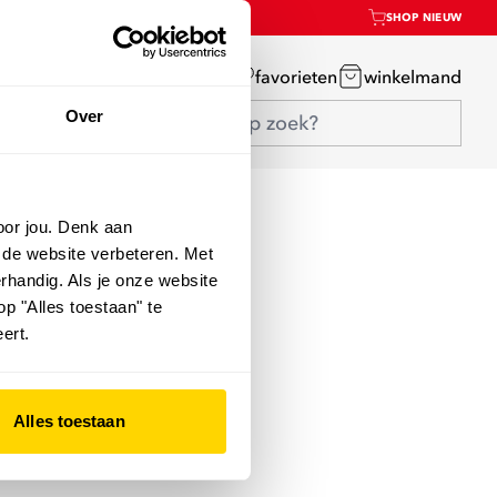
SHOP NIEUW
mijn account
favorieten
winkelmand
Over
oor jou. Denk aan
 de website verbeteren. Met
rhandig. Als je onze website
op "Alles toestaan" te
ert.
Alles toestaan