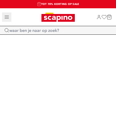
TOT 70% KORTING OP SALE
SALE: LAATSTE KANS!
SHOP NIEUW
Home