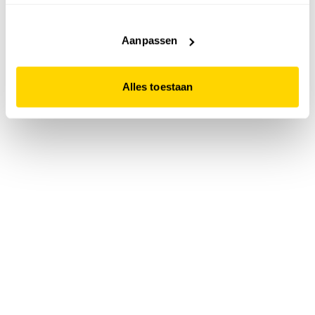
accepteert. Dit doe je door op "Alles toestaan" te klikken.
Liever geen cookies? Hou er dan rekening mee dat de
website niet optimaal functioneert.
Aanpassen
Alles toestaan