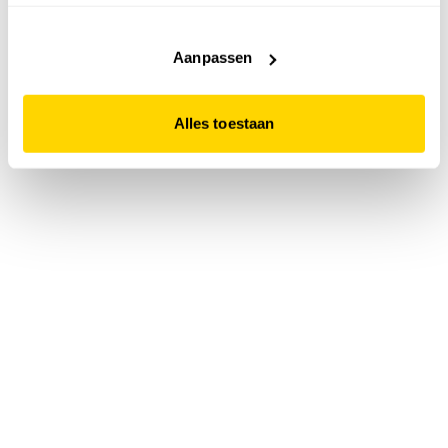
accepteert. Dit doe je door op "Alles toestaan" te klikken.
Liever geen cookies? Hou er dan rekening mee dat de
website niet optimaal functioneert.
Aanpassen
Alles toestaan