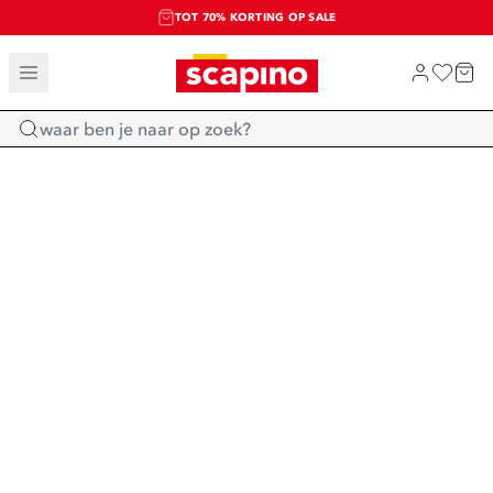
TOT 70% KORTING OP SALE
SALE: LAATSTE KANS!
SHOP NIEUW
Home